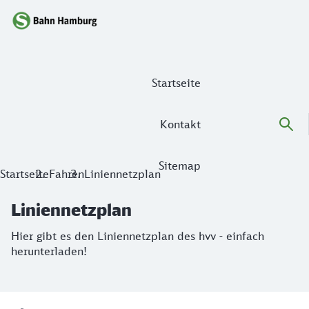
Hauptnavigation
Startseite
Kontakt
Sitemap
Liniennetzplan
Startseite
Fahren
Liniennetzplan
Hier gibt es den Liniennetzplan des hvv - einfach herunterl
Liniennetzplan
Hier gibt es den Liniennetzplan des hvv - einfach
herunterladen!